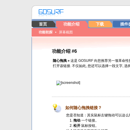
首页
功能介绍
下载
插件
功能初探
•
屏幕截图
功能介绍 #6
随心拖拽 »
这是 GOSURF 向您推荐另一项革命
打开该链接. 不仅如此, 您还可以选择一段文字, 
如何随心拖拽链接？
您是否知道：其实鼠标左键拖动可以这么
拖动
一个链接。
松开
鼠标按钮。